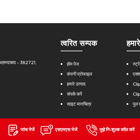
त्वरित सम्पक
हमार
ीप,अहमदाबाद - 382721,
होम पेज
स्ट्
कंपनी प्रोफाइल
एक्श
हमारे उत्पाद
Cli
संपर्क करें
Cli
साइट मानचित्र
पुल 
Cli
Cli
जांच भेजें
एसएमएस भेजें
मुझे निःशुल्क कॉल करें
Cli